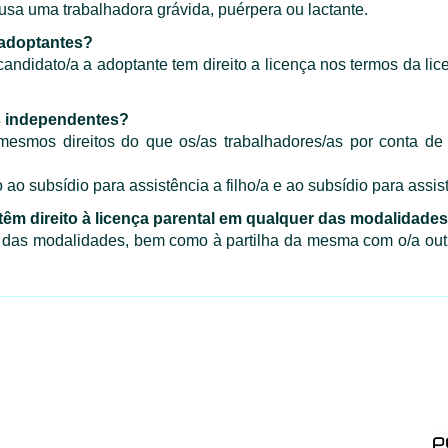
sa uma trabalhadora grávida, puérpera ou lactante.
 adoptantes?
idato/a a adoptante tem direito a licença nos termos da licença
as independentes?
esmos direitos do que os/as trabalhadores/as por conta de 
 ao subsídio para assistência a filho/a e ao subsídio para assis
têm direito à licença parental em qualquer das modalidade
r das modalidades, bem como à partilha da mesma com o/a outr