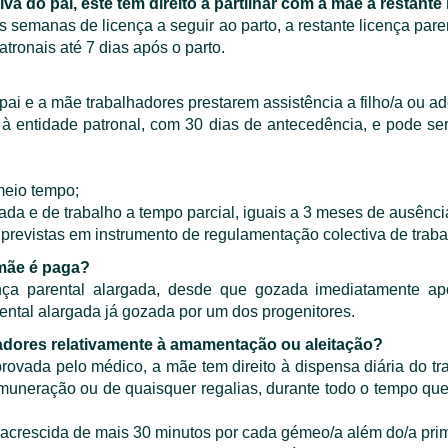
va do pai, este tem direito a partilhar com a mãe a restante 
 semanas de licença a seguir ao parto, a restante licença pare
atronais até 7 dias após o parto.
 pai e a mãe trabalhadores prestarem assistência a filho/a ou a
o à entidade patronal, com 30 dias de antecedência, e pode s
meio tempo;
gada e de trabalho a tempo parcial, iguais a 3 meses de ausênci
 previstas em instrumento de regulamentação colectiva de traba
 mãe é paga?
a parental alargada, desde que gozada imediatamente apó
ntal alargada já gozada por um dos progenitores.
hadores relativamente à amamentação ou aleitação?
ada pelo médico, a mãe tem direito à dispensa diária do tra
neração ou de quaisquer regalias, durante todo o tempo que 
 acrescida de mais 30 minutos por cada gémeo/a além do/a prim