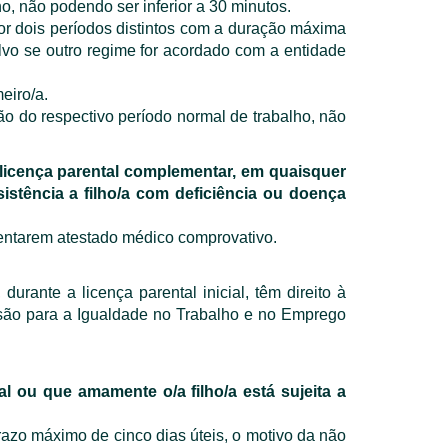
o, não podendo ser inferior a 30 minutos.
por dois períodos distintos com a duração máxima
lvo se outro regime for acordado com a entidade
eiro/a.
ão do respectivo período normal de trabalho, não
 licença parental complementar, em quaisquer
sistência a filho/a com deficiência ou doença
sentarem atestado médico comprovativo.
urante a licença parental inicial, têm direito à
issão para a Igualdade no Trabalho e no Emprego
l ou que amamente o/a filho/a está sujeita a
azo máximo de cinco dias úteis, o motivo da não