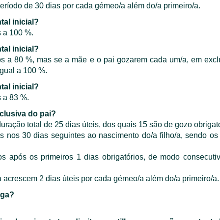
eríodo de 30 dias por cada gémeo/a além do/a primeiro/a.
al inicial?
s a 100 %.
al inicial?
gos a 80 %, mas se a mãe e o pai gozarem cada um/a, em excl
igual a 100 %.
al inicial?
s a 83 %.
xclusiva do pai?
duração total de 25 dias úteis, dos quais 15 são de gozo obrigató
s nos 30 dias seguintes ao nascimento do/a filho/a, sendo o
os após os primeiros 1 dias obrigatórios, de modo consecuti
a acrescem 2 dias úteis por cada gémeo/a além do/a primeiro/a.
aga?