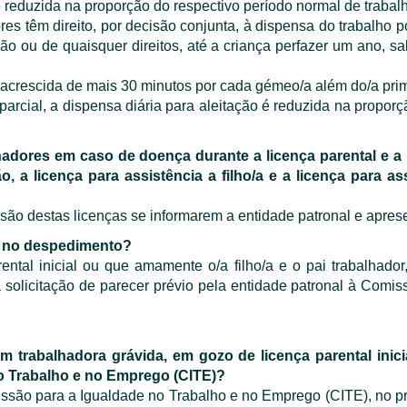
 reduzida na proporção do respectivo período normal de trabalh
res têm direito, por decisão conjunta, à dispensa do trabalho 
ou de quaisquer direitos, até a criança perfazer um ano, sa
 acrescida de mais 30 minutos por cada gémeo/a além do/a prim
parcial, a dispensa diária para aleitação é reduzida na proporç
lhadores em caso de doença durante a licença parental e a
 a licença para assistência a filho/a e a licença para as
nsão destas licenças se informarem a entidade patronal e apre
os no despedimento?
ntal inicial ou que amamente o/a filho/a e o pai trabalhador, d
 solicitação de parecer prévio pela entidade patronal à Com
 trabalhadora grávida, em gozo de licença parental inicia
o Trabalho e no Emprego (CITE)?
ssão para a Igualdade no Trabalho e no Emprego (CITE), no pr