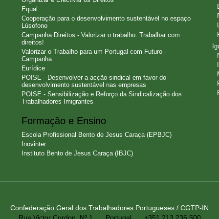
Equal
Cooperação para o desenvolvimento sustentável no espaço
Lúsofono
Campanha Direitos - Valorizar o trabalho. Trabalhar com
direitos!
Ig
Valorizar o Trabalho para um Portugal com Futuro -
Campanha
Eurídice
POISE - Desenvolver a acção sindical em favor do
desenvolvimento sustentável nas empresas
POISE - Sensibilização e Reforço da Sindicalização dos
Trabalhadores Imigrantes
Formação e Ensino
Escola Profissional Bento de Jesus Caraça (EPBJC)
Inovinter
Instituto Bento de Jesus Caraça (IBJC)
Confederação Geral dos Trabalhadores Portugueses / CGTP-IN
Rua Victor Cordon, Nº 1
Portugal
+351 213 236 500