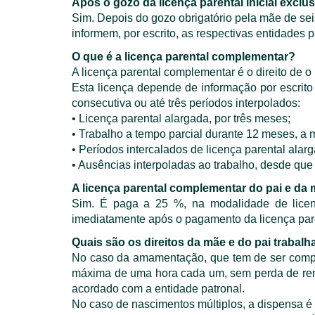
Após o gozo da licença parental inicial exclusi
Sim. Depois do gozo obrigatório pela mãe de seis
informem, por escrito, as respectivas entidades p
O que é a licença parental complementar?
A licença parental complementar é o direito de o
Esta licença depende de informação por escrit
consecutiva ou até três períodos interpolados:
• Licença parental alargada, por três meses;
• Trabalho a tempo parcial durante 12 meses, a 
• Períodos intercalados de licença parental alar
• Ausências interpoladas ao trabalho, desde que
A licença parental complementar do pai e da
Sim. É paga a 25 %, na modalidade de licenç
imediatamente após o pagamento da licença pare
Quais são os direitos da mãe e do pai trabal
No caso da amamentação, que tem de ser comprov
máxima de uma hora cada um, sem perda de remu
acordado com a entidade patronal.
No caso de nascimentos múltiplos, a dispensa é